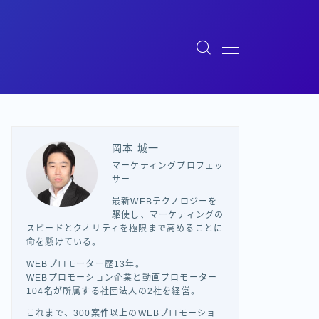
岡本 城一
マーケティングプロフェッ
サー
最新WEBテクノロジーを
駆使し、マーケティングの
スピードとクオリティを極限まで高めることに
命を懸けている。
WEBプロモーター歴13年。
WEBプロモーション企業と動画プロモーター
104名が所属する社団法人の2社を経営。
これまで、300案件以上のWEBプロモーショ