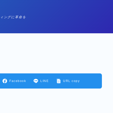
ィングに革命を
MENU
動画
テクノロジー
AI -人工知能-
Facebook
LINE
URL copy
VR -仮想現実-
マーケティング