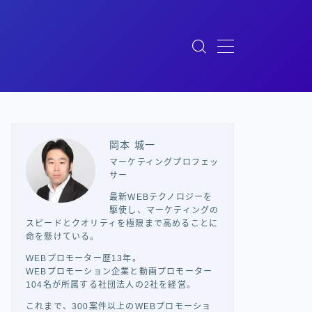
岡本 城一
マーケティングプロフェッ
サー
最新WEBテクノロジーを
駆使し、マーケティングの
スピードとクオリティを極限まで高めることに
命を懸けている。
WEBプロモーター歴13年。
WEBプロモーション企業と動画プロモーター
104名が所属する社団法人の2社を経営。
これまで、300案件以上のWEBプロモーショ