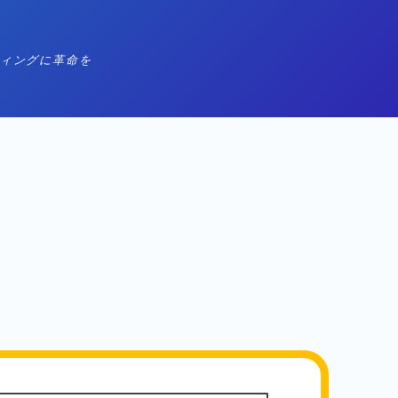
ィングに革命を
MENU
動画
テクノロジー
AI -人工知能-
VR -仮想現実-
マーケティング